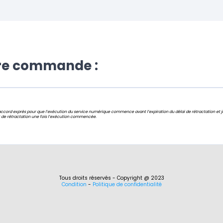
tre commande :
cord exprès pour que l’exécution du service numérique commence avant l’expiration du délai de rétractation et j
 de rétractation une fois l’exécution commencée.
Tous droits réservés - Copyright @ 2023
Condition
-
Politique de confidentialité