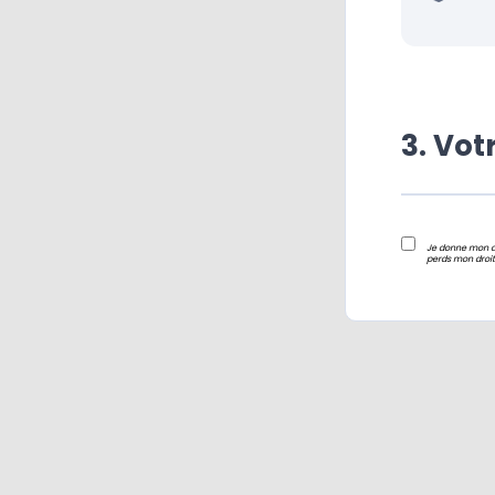
3. Vo
Je donne mon ac
perds mon droit