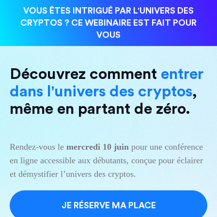
VOUS ÊTES INTRIGUÉ PAR L'UNIVERS DES
CRYPTOS ? CE WEBINAIRE EST FAIT POUR
VOUS
Découvrez comment
entrer
dans l'univers des cryptos
,
même en partant de zéro.
Rendez-vous le
mercredi 10 juin
pour une conférence
en ligne accessible aux débutants, conçue pour éclairer
et démystifier l’univers des cryptos.
JE RÉSERVE MA PLACE